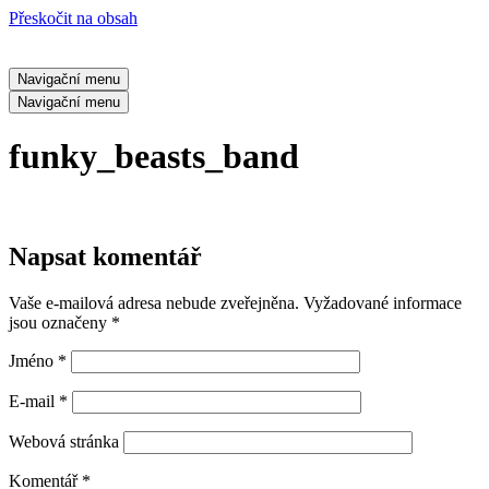
Přeskočit na obsah
Navigační menu
Navigační menu
funky_beasts_band
Napsat komentář
Vaše e-mailová adresa nebude zveřejněna.
Vyžadované informace
jsou označeny
*
Jméno
*
E-mail
*
Webová stránka
Komentář
*