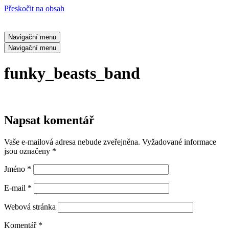
Přeskočit na obsah
Navigační menu
Navigační menu
funky_beasts_band
Napsat komentář
Vaše e-mailová adresa nebude zveřejněna.
Vyžadované informace
jsou označeny
*
Jméno
*
E-mail
*
Webová stránka
Komentář
*